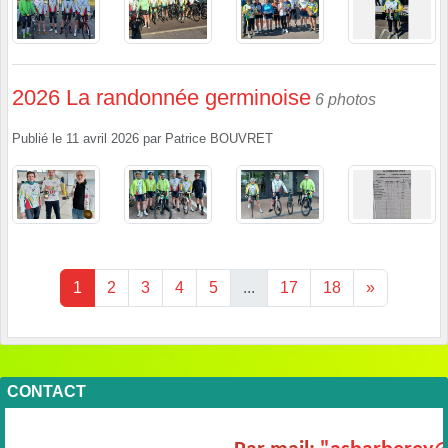
2026 La randonnée germinoise
6 photos
Publié le
11 avril 2026
par
Patrice BOUVRET
1
2
3
4
5
...
17
18
»
CONTACT