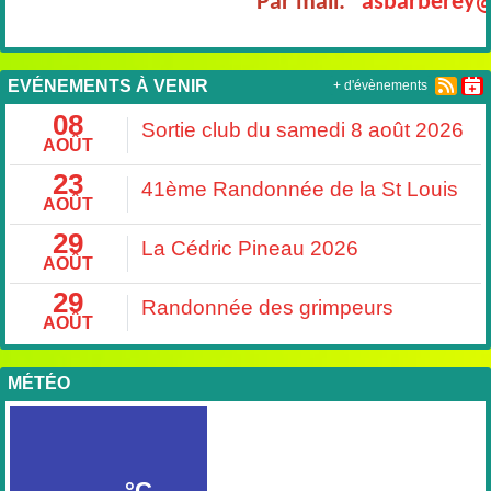
Par mail:
"asbarberey@
EVÉNEMENTS À VENIR
+ d'évènements
08
Sortie club du samedi 8 août 2026
AOÛT
23
41ème Randonnée de la St Louis
AOÛT
29
La Cédric Pineau 2026
AOÛT
29
Randonnée des grimpeurs
AOÛT
MÉTÉO