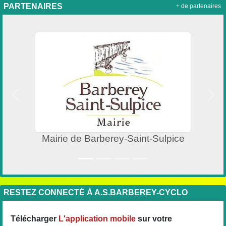
PARTENAIRES
+ de partenaires
Précedent
Suiv
e de Barberey-Saint-Sulpice
RESTEZ CONNECTÉ À A.S.BARBEREY-CYCLO
Télécharger
L'application mobile
sur votre