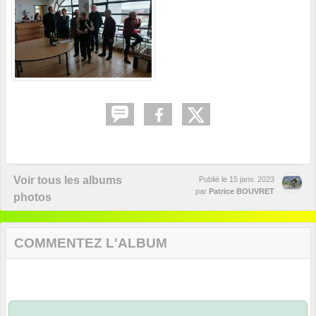
Voir tous les albums
Publié le
15 janv. 2023
par
Patrice BOUVRET
photos
COMMENTEZ L'ALBUM