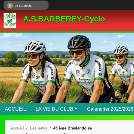
Panneau de gestion des cookies
Se connecter
A.S.BARBEREY-Cyclo
ACCUEIL
LA VIE DU CLUB
Calendrier 2025/2026
Accueil
Les news
45 ème Bréviandoise