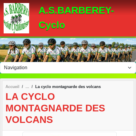
Panneau de gestion des cookies
A.S.BARBEREY-
Cyclo
Accueil
La cyclo montagnarde des volcans
LA CYCLO
MONTAGNARDE DES
VOLCANS