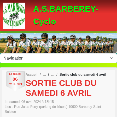
Panneau de gestion des cookies
A.S.BARBEREY-
Cyclo
Le
samedi
Accueil
Sortie club du samedi 6 avril
06
SORTIE CLUB DU
AVRIL
2024
SAMEDI 6 AVRIL
Le
samedi
06
avril
2024
à 13h15
Lieu :
Rue Jules Ferry (parking de l'école)
10600
Barberey Saint
Sulpice