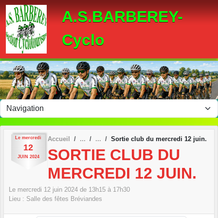
Panneau de gestion des cookies
A.S.BARBEREY-
Cyclo
Le
mercredi
Accueil
Sortie club du mercredi 12 juin.
12
SORTIE CLUB DU
JUIN
2024
MERCREDI 12 JUIN.
Le
mercredi
12
juin
2024
de 13h15 à 17h30
Lieu :
Salle des fêtes
Bréviandes