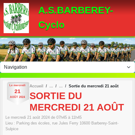
Panneau de gestion des cookies
A.S.BARBEREY-
Cyclo
Le
mercredi
Accueil
Sortie du mercredi 21 août
21
SORTIE DU
AOÛT
2024
MERCREDI 21 AOÛT
Le
mercredi
21
août
2024
de 07h45 à 11h45
Lieu :
Parking des écoles, rue Jules Ferry
10600
Barberey-Saint-
Sulpice