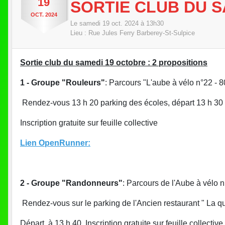
19
SORTIE CLUB DU 
OCT.
2024
Le
samedi
19
oct.
2024
à 13h30
Lieu :
Rue Jules Ferry
Barberey-St-Sulpice
Sortie club du samedi 19 octobre : 2 propositions
1 - Groupe "Rouleurs"
: Parcours "L'aube à vélo n°22 - 8
Rendez-vous 13 h 20 parking des écoles, départ 13 h 30
Inscription gratuite sur feuille collective
Lien OpenRunner:
2 - Groupe "Randonneurs"
: Parcours de l'Aube à vélo 
Rendez-vous sur le parking de l'Ancien restaurant " La qu
Départ à 13 h 40. Inscription gratuite sur feuille collecti