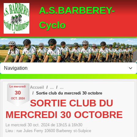
Panneau de gestion des cookies
A.S.BARBEREY-
Cyclo
Le
mercredi
Accueil
30
Sortie club du mercredi 30 octobre
OCT.
2024
SORTIE CLUB DU
MERCREDI 30 OCTOBRE
Le
mercredi
30
oct.
2024
de 13h15 à 16h30
Lieu :
rue Jules Ferry
10600
Barberey st-Sulpice