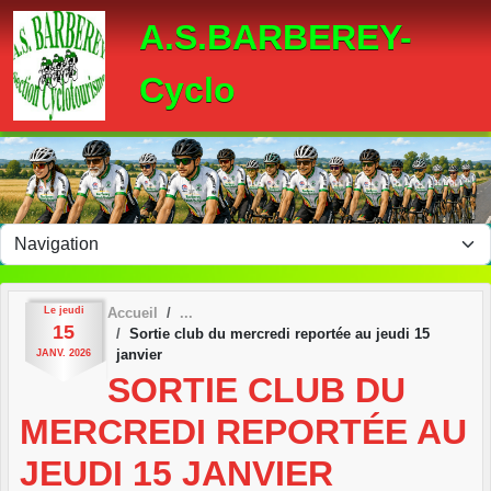
Panneau de gestion des cookies
A.S.BARBEREY-
Cyclo
Le
jeudi
Accueil
15
Sortie club du mercredi reportée au jeudi 15
janvier
JANV.
2026
SORTIE CLUB DU
MERCREDI REPORTÉE AU
JEUDI 15 JANVIER