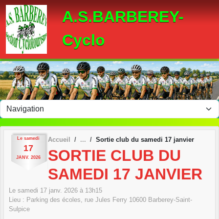
Panneau de gestion des cookies
A.S.BARBEREY-
Cyclo
Le
samedi
Accueil
Sortie club du samedi 17 janvier
17
SORTIE CLUB DU
JANV.
2026
SAMEDI 17 JANVIER
Le
samedi
17
janv.
2026
à 13h15
Lieu :
Parking des écoles, rue Jules Ferry
10600
Barberey-Saint-
Sulpice