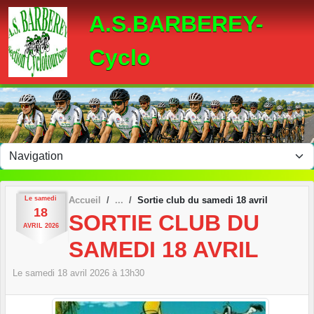
Panneau de gestion des cookies
A.S.BARBEREY-
Cyclo
Le
samedi
Accueil
Sortie club du samedi 18 avril
18
SORTIE CLUB DU
AVRIL
2026
SAMEDI 18 AVRIL
Le
samedi
18
avril
2026
à 13h30