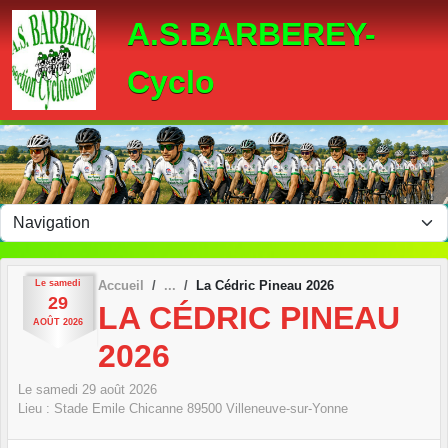
Panneau de gestion des cookies
A.S.BARBEREY-
Cyclo
Le
samedi
Accueil
La Cédric Pineau 2026
29
LA CÉDRIC PINEAU
AOÛT
2026
2026
Le
samedi
29
août
2026
Lieu :
Stade Emile Chicanne
89500
Villeneuve-sur-Yonne