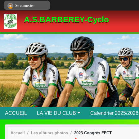
Panneau de gestion des cookies
Se connecter
A.S.BARBEREY-Cyclo
ACCUEIL
LA VIE DU CLUB
Calendrier 2025/2026
Accueil
Les albums photos
2023 Congrès FFCT