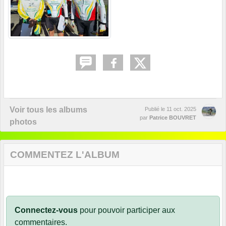
Voir tous les albums
Publié le
11 oct. 2025
par
Patrice BOUVRET
photos
COMMENTEZ L'ALBUM
Connectez-vous
pour pouvoir participer aux
commentaires.